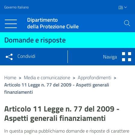
Governo Italiano
ITA
Vai al contenuto principale
Raggiungi il piè di pagina
Dipartimento
della Protezione Civile
Domande e risposte
Condividi
Naviga
Condividi sui social network
Condividi su Facebook
Condividi su Twitter
Home
>
Media e comunicazione
>
Approfondimenti
>
Articolo 11 Legge n. 77 del 2009 - Aspetti generali
Condividi su LinkedIn
finanziamenti
Articolo 11 Legge n. 77 del 2009 -
Aspetti generali finanziamenti
In questa pagina pubblichiamo domande e risposte di carattere